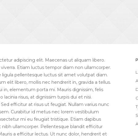
etur adipiscing elit. Maecenas ut aliquam libero.
t viverra. Etiam luctus tempor diam non ullamcorper.
L
ae ligula pellentesque luctus sit amet volutpat diam.
A
m elit libero, mollis nec hendrerit in, gravida a tellus.
 in, elementum porta mi. Mauris dignissim, felis
D
lacinia risus, at dignissim turpis dui et nisi.
C
 Sed efficitur at risus ut feugiat. Nullam varius nunc
T
t sem. Curabitur id metus nec lorem vestibulum
S
nsectetur mi eu feugiat tristique. Etiam dapibus
A
 nibh ullamcorper. Pellentesque blandit efficitur
ris a efficitur lectus. Ut nunc dolor, hendrerit et