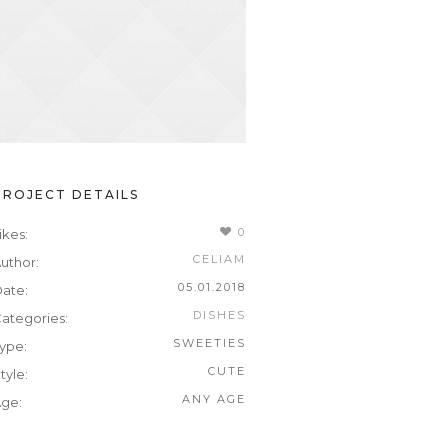
PROJECT DETAILS
0
ikes:
CELIAM
uthor:
05.01.2018
ate:
DISHES
ategories:
SWEETIES
ype:
CUTE
tyle:
ANY AGE
ge: