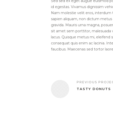
Sed sed ex eget augue euismod po
id egestas. Vivamus dignissim veh
Nam molestie velit eros, interdum t
sapien aliquam, non dictum metus v
gravida. Mauris urna magna, posuer
sit amet sem porttitor, malesuada 
lacus. Quisque metus mi, eleifend s
consequat quis enim ac lacinia. In
faucibus. Maecenas sed tortor laore
PREVIOUS PROJE
TASTY DONUTS