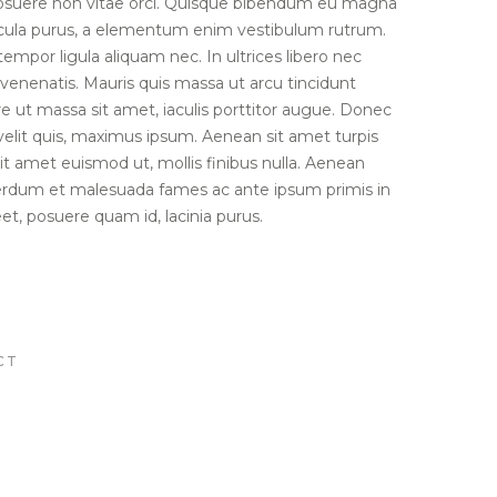
suere non vitae orci. Quisque bibendum eu magna
icula purus, a elementum enim vestibulum rutrum.
empor ligula aliquam nec. In ultrices libero nec
enenatis. Mauris quis massa ut arcu tincidunt
e ut massa sit amet, iaculis porttitor augue. Donec
velit quis, maximus ipsum. Aenean sit amet turpis
it amet euismod ut, mollis finibus nulla. Aenean
terdum et malesuada fames ac ante ipsum primis in
et, posuere quam id, lacinia purus.
CT