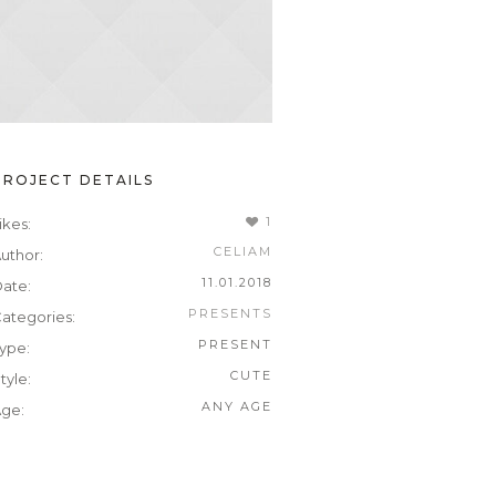
PROJECT DETAILS
1
ikes:
CELIAM
uthor:
11.01.2018
ate:
PRESENTS
ategories:
PRESENT
ype:
CUTE
tyle:
ANY AGE
ge: