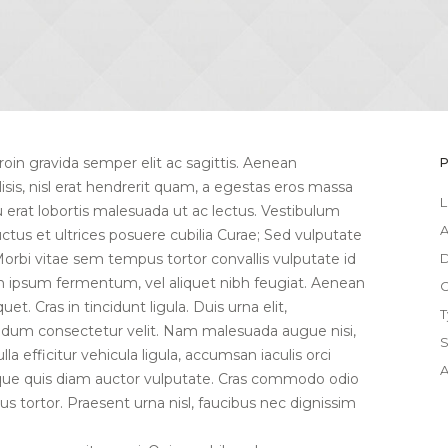
roin gravida semper elit ac sagittis. Aenean
isis, nisl erat hendrerit quam, a egestas eros massa
L
u erat lobortis malesuada ut ac lectus. Vestibulum
A
uctus et ultrices posuere cubilia Curae; Sed vulputate
 Morbi vitae sem tempus tortor convallis vulputate id
D
n ipsum fermentum, vel aliquet nibh feugiat. Aenean
C
t. Cras in tincidunt ligula. Duis urna elit,
T
ndum consectetur velit. Nam malesuada augue nisi,
S
a efficitur vehicula ligula, accumsan iaculis orci
A
ue quis diam auctor vulputate. Cras commodo odio
s tortor. Praesent urna nisl, faucibus nec dignissim